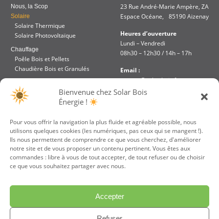
23 Rue André-Marie Ampère, ZA
Nous, la Scop
Espace Océane, 85190 Aizenay
Solaire
Solaire Thermique
Heures d’ouverture
Solaire Photovoltaïque
Lundi – Vendredi
Chauffage
08h30 – 12h30 / 14h – 17h
Poêle Bois et Pellets
Chaudière Bois et Granulés
Email :
contact@solar-bois.fr
Réalisation
Bienvenue chez Solar Bois
Aides et Financements
Téléphone :
Énergie !
Accès intranet
02 51 48 85 67
Pour vous offrir la navigation la plus fluide et agréable possible, nous
utilisons quelques cookies (les numériques, pas ceux qui se mangent !).
JE PARRAINE UN
VOTRE DEVIS
Ils nous permettent de comprendre ce que vous cherchez, d'améliorer
AMI
GRATUIT
notre site et de vous proposer un contenu pertinent. Vous êtes aux
commandes : libre à vous de tout accepter, de tout refuser ou de choisir
ce que vous souhaitez partager avec nous.
Accepter
Refuser