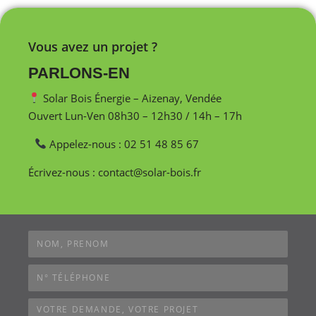
Vous avez un projet ?
PARLONS-EN
Solar Bois Énergie – Aizenay, Vendée
Ouvert Lun-Ven 08h30 – 12h30 / 14h – 17h
Appelez-nous : 02 51 48 85 67
Écrivez-nous : contact@solar-bois.fr