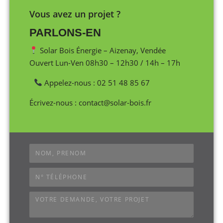
Vous avez un projet ?
PARLONS-EN
Solar Bois Énergie – Aizenay, Vendée
Ouvert Lun-Ven 08h30 – 12h30 / 14h – 17h
Appelez-nous : 02 51 48 85 67
Écrivez-nous : contact@solar-bois.fr