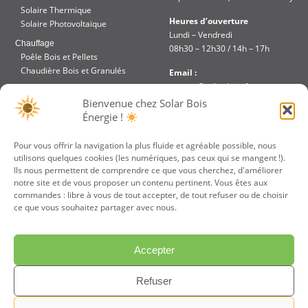
Solaire Thermique
Heures d’ouverture
Solaire Photovoltaïque
Lundi – Vendredi
Chauffage
08h30 – 12h30 / 14h – 17h
Poêle Bois et Pellets
Chaudière Bois et Granulés
Email :
contact@solar-bois.fr
Réalisation
Bienvenue chez Solar Bois
Aides et Financements
Téléphone :
Énergie !
Accès intranet
02 51 48 85 67
Pour vous offrir la navigation la plus fluide et agréable possible, nous
utilisons quelques cookies (les numériques, pas ceux qui se mangent !).
JE PARRAINE UN
VOTRE DEVIS
Ils nous permettent de comprendre ce que vous cherchez, d'améliorer
AMI
GRATUIT
notre site et de vous proposer un contenu pertinent. Vous êtes aux
commandes : libre à vous de tout accepter, de tout refuser ou de choisir
ce que vous souhaitez partager avec nous.
Accepter
Refuser