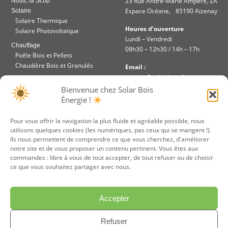
23 Rue André-Marie Ampère, ZA
Nous, la Scop
Espace Océane, 85190 Aizenay
Solaire
Solaire Thermique
Heures d’ouverture
Solaire Photovoltaïque
Lundi – Vendredi
Chauffage
08h30 – 12h30 / 14h – 17h
Poêle Bois et Pellets
Chaudière Bois et Granulés
Email :
contact@solar-bois.fr
Réalisation
Bienvenue chez Solar Bois
Aides et Financements
Téléphone :
Énergie !
Accès intranet
02 51 48 85 67
Pour vous offrir la navigation la plus fluide et agréable possible, nous
utilisons quelques cookies (les numériques, pas ceux qui se mangent !).
JE PARRAINE UN
VOTRE DEVIS
Ils nous permettent de comprendre ce que vous cherchez, d'améliorer
AMI
GRATUIT
notre site et de vous proposer un contenu pertinent. Vous êtes aux
commandes : libre à vous de tout accepter, de tout refuser ou de choisir
ce que vous souhaitez partager avec nous.
Accepter
Refuser