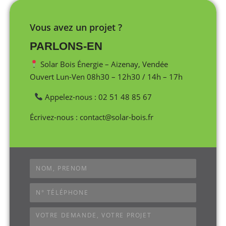
Vous avez un projet ?
PARLONS-EN
Solar Bois Énergie – Aizenay, Vendée
Ouvert Lun-Ven 08h30 – 12h30 / 14h – 17h
Appelez-nous : 02 51 48 85 67
Écrivez-nous : contact@solar-bois.fr