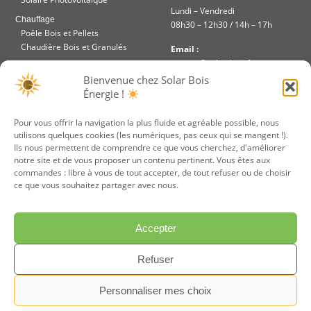
Lundi – Vendredi
Chauffage
08h30 – 12h30 / 14h – 17h
Poêle Bois et Pellets
Chaudière Bois et Granulés
Email :
contact@solar-bois.fr
Réalisation
Bienvenue chez Solar Bois
Aides et Financements
Téléphone :
Énergie !
Accès intranet
02 51 48 85 67
Pour vous offrir la navigation la plus fluide et agréable possible, nous
utilisons quelques cookies (les numériques, pas ceux qui se mangent !).
JE PARRAINE UN
VOTRE DEVIS
Ils nous permettent de comprendre ce que vous cherchez, d'améliorer
AMI
GRATUIT
notre site et de vous proposer un contenu pertinent. Vous êtes aux
commandes : libre à vous de tout accepter, de tout refuser ou de choisir
ce que vous souhaitez partager avec nous.
Accepter
Refuser
Personnaliser mes choix
Mentions Légales
Politique de confidentialité