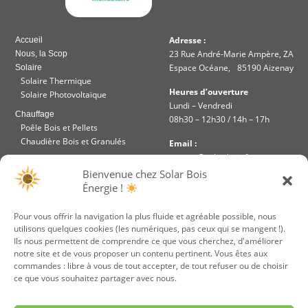
Adresse :
Accueil
23 Rue André-Marie Ampère, ZA
Nous, la Scop
Espace Océane, 85190 Aizenay
Solaire
Solaire Thermique
Heures d’ouverture
Solaire Photovoltaïque
Lundi – Vendredi
Chauffage
08h30 – 12h30 / 14h – 17h
Poêle Bois et Pellets
Chaudière Bois et Granulés
Email :
contact@solar-bois.fr
Réalisation
Bienvenue chez Solar Bois
Aides et Financements
Téléphone :
Énergie !
Accès intranet
02 51 48 85 67
Pour vous offrir la navigation la plus fluide et agréable possible, nous
utilisons quelques cookies (les numériques, pas ceux qui se mangent !).
JE PARRAINE UN
VOTRE DEVIS
Ils nous permettent de comprendre ce que vous cherchez, d'améliorer
AMI
GRATUIT
notre site et de vous proposer un contenu pertinent. Vous êtes aux
commandes : libre à vous de tout accepter, de tout refuser ou de choisir
ce que vous souhaitez partager avec nous.