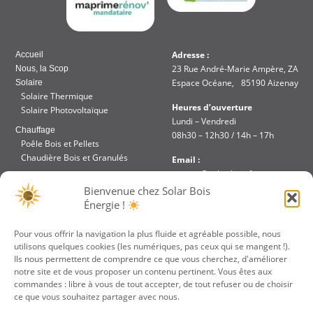
Adresse :
Accueil
23 Rue André-Marie Ampère, ZA
Nous, la Scop
Espace Océane, 85190 Aizenay
Solaire
Solaire Thermique
Heures d’ouverture
Solaire Photovoltaïque
Lundi – Vendredi
Chauffage
08h30 – 12h30 / 14h – 17h
Poêle Bois et Pellets
Chaudière Bois et Granulés
Email :
contact@solar-bois.fr
Réalisation
Bienvenue chez Solar Bois
Aides et Financements
Téléphone :
Énergie !
Accès intranet
02 51 48 85 67
Pour vous offrir la navigation la plus fluide et agréable possible, nous
utilisons quelques cookies (les numériques, pas ceux qui se mangent !).
JE PARRAINE UN
VOTRE DEVIS
Ils nous permettent de comprendre ce que vous cherchez, d'améliorer
AMI
GRATUIT
notre site et de vous proposer un contenu pertinent. Vous êtes aux
commandes : libre à vous de tout accepter, de tout refuser ou de choisir
ce que vous souhaitez partager avec nous.