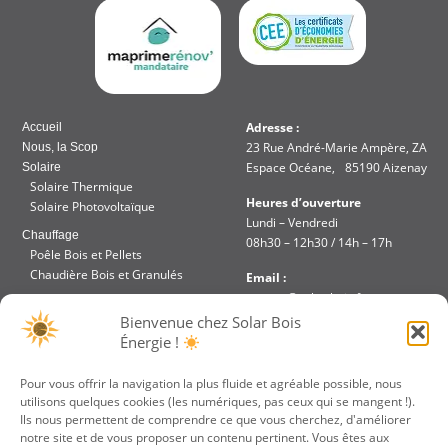
Adresse :
Accueil
23 Rue André-Marie Ampère, ZA
Nous, la Scop
Espace Océane, 85190 Aizenay
Solaire
Solaire Thermique
Heures d’ouverture
Solaire Photovoltaïque
Lundi – Vendredi
Chauffage
08h30 – 12h30 / 14h – 17h
Poêle Bois et Pellets
Chaudière Bois et Granulés
Email :
contact@solar-bois.fr
Réalisation
Bienvenue chez Solar Bois
Aides et Financements
Téléphone :
Énergie !
Accès intranet
02 51 48 85 67
Pour vous offrir la navigation la plus fluide et agréable possible, nous
utilisons quelques cookies (les numériques, pas ceux qui se mangent !).
JE PARRAINE UN
VOTRE DEVIS
Ils nous permettent de comprendre ce que vous cherchez, d'améliorer
AMI
GRATUIT
notre site et de vous proposer un contenu pertinent. Vous êtes aux