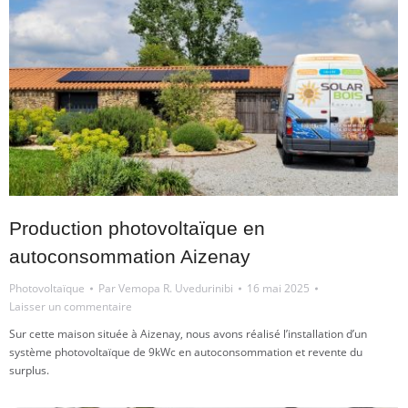
Production photovoltaïque en
autoconsommation Aizenay
Photovoltaïque
Par
Vemopa R. Uvedurinibi
16 mai 2025
Laisser un commentaire
Sur cette maison située à Aizenay, nous avons réalisé l’installation d’un
système photovoltaïque de 9kWc en autoconsommation et revente du
surplus.