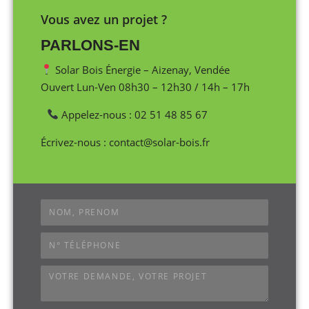
Vous avez un projet ?
PARLONS-EN
Solar Bois Énergie – Aizenay, Vendée
Ouvert Lun-Ven 08h30 – 12h30 / 14h – 17h
Appelez-nous : 02 51 48 85 67
Écrivez-nous : contact@solar-bois.fr