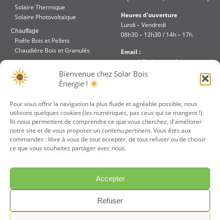
Solaire Thermique
Heures d’ouverture
Solaire Photovoltaïque
Lundi – Vendredi
Chauffage
08h30 – 12h30 / 14h – 17h
Poêle Bois et Pellets
Chaudière Bois et Granulés
Email :
contact@solar-bois.fr
Réalisation
Bienvenue chez Solar Bois
Aides et Financements
Téléphone :
Énergie !
Accès intranet
02 51 48 85 67
Pour vous offrir la navigation la plus fluide et agréable possible, nous
utilisons quelques cookies (les numériques, pas ceux qui se mangent !).
JE PARRAINE UN
VOTRE DEVIS
Ils nous permettent de comprendre ce que vous cherchez, d'améliorer
AMI
GRATUIT
notre site et de vous proposer un contenu pertinent. Vous êtes aux
commandes : libre à vous de tout accepter, de tout refuser ou de choisir
ce que vous souhaitez partager avec nous.
Accepter
Refuser