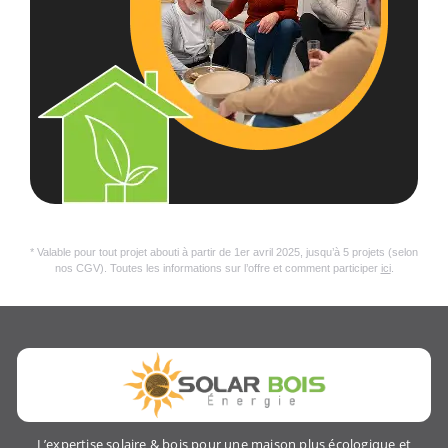
* Valable pour tout projet abouti à partir de 1er avril 2025, jusqu’à 5 projets (selon
nos CGV). Toutes les informations sur l’offre et comment participer
ici
.
L’expertise solaire & bois pour une maison plus écologique et