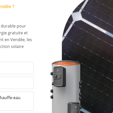
endée ?
t durable pour
rgie gratuite et
ent en Vendée, les
ction solaire
chauffe-eau