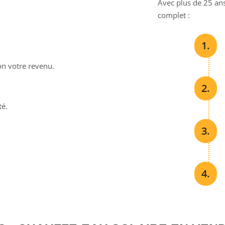
Avec plus de 25 a
complet :
1.
n votre revenu.
2.
té.
3.
4.