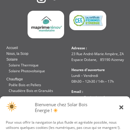
Adresse :
Accueil
23 Rue André-Marie Ampère, ZA
Nous, la Scop
Espace Océane, 85190 Aizenay
Solaire
Solaire Thermique
Heures d’ouverture
Solaire Photovoltaïque
Lundi – Vendredi
Chauffage
08h30 – 12h30 / 14h – 17h
Poêle Bois et Pellets
Chaudière Bois et Granulés
Email :
contact@solar-bois.fr
Réalisation
Bienvenue chez Solar Bois
Aides et Financements
Téléphone :
Énergie !
Accès intranet
02 51 48 85 67
Pour vous offrir la navigation la plus fluide et agréable possible, nous
utilisons quelques cookies (les numériques, pas ceux qui se mangent !).
JE PARRAINE UN
VOTRE DEVIS